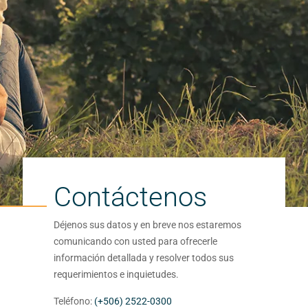
Contáctenos
Déjenos sus datos y en breve nos estaremos
comunicando con usted para ofrecerle
información detallada y resolver todos sus
requerimientos e inquietudes.
Teléfono:
(+506) 2522-0300