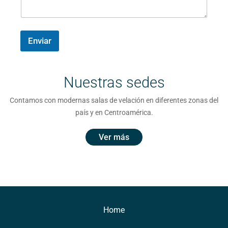
e
é
c
m
a
n
f
o
b
r
t
o
*
r
i
a
n
e
o
r
Enviar
o
d
T
i
*
e
e
o
l
*
é
Nuestras sedes
f
o
Contamos con modernas salas de velación en diferentes zonas del
n
país y en Centroamérica.
o
Ver más
Home